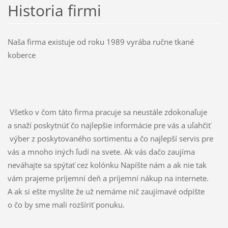
Historia firmi
Naša firma existuje od roku 1989 vyrába ručne tkané
koberce
Všetko v čom táto firma pracuje sa neustále zdokonaľuje
a snaží poskytnúť čo najlepšie informácie pre vás a uľahčiť
výber z poskytovaného sortimentu a čo najlepší servis pre
vás a mnoho iných ľudí na svete. Ak vás dačo zaujíma
neváhajte sa spýtať cez kolónku Napíšte nám a ak nie tak
vám prajeme príjemní deň a príjemní nákup na internete.
A ak si ešte myslíte že už nemáme nič zaujímavé odpíšte
o čo by sme mali rozšíriť ponuku.