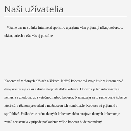
Naši užívatelia
Vítame vás na stránke Intermetal spol.s.r.o a prajeme vám prijemný nákup kobercov,
okien, striech a ešte vás aj poistíme
Koberce sú v rôznych dĺžkach a šírkach. Každý koberec má svoje číslo v ktorom prvé
dvojčísle určuje šírku a druhé dvojčísle dĺžku koberca. Obrázok je len informačný a
nemusí sa zhodovať zo skutočnou farbou koberca. Nachádzajú sa tu ručne tkané koberce
ktoré sú v rôznom prevedení s možnosťou ich kombinácie. Koberce sú príjemné a
spoľahlivé. Poškodenie ručne tkaných kobercov alebo strojovo tkaných kobercov je
zatiaľ nezistené a v prípade poškodenia vášho koberca bude nahradený.