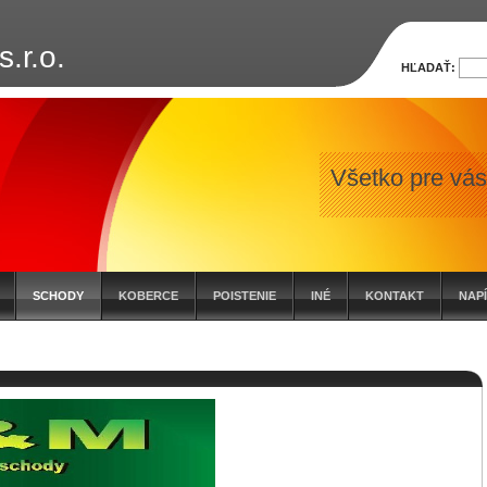
.r.o.
HĽADAŤ:
Všetko pre vás
SCHODY
KOBERCE
POISTENIE
INÉ
KONTAKT
NAP