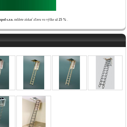
pol s.r.o.
môžete získať zľavu vo výške až
25 %
.