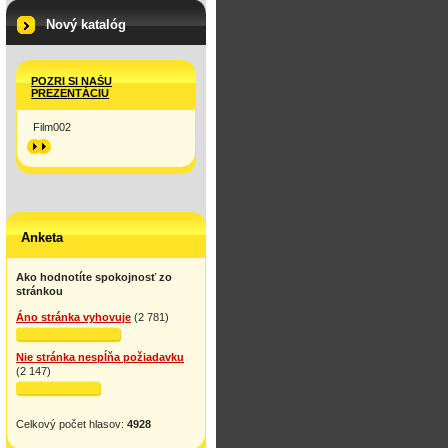
Nový katalóg
POZRI SI NAŠU
PREZENTÁCIU
Film002
>>
Anketa
Ako hodnotíte spokojnosť zo
stránkou
Áno stránka vyhovuje
(2 781)
Nie stránka nespĺňa požiadavku
(2 147)
Celkový počet hlasov:
4928