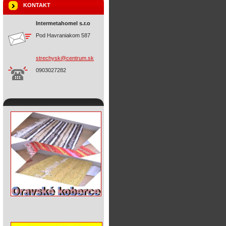
KONTAKT
Intermetahomel s.r.o
Pod Havraniakom 587
strechys
k@centru
m.sk
0903027282