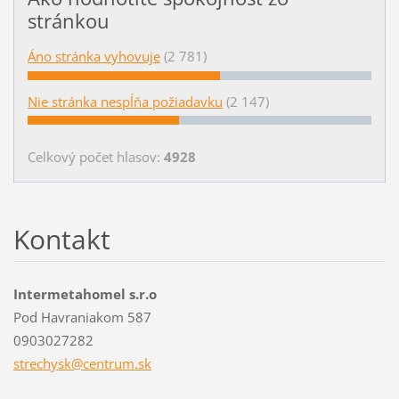
stránkou
Áno stránka vyhovuje
(2 781)
Nie stránka nespĺňa požiadavku
(2 147)
Celkový počet hlasov:
4928
Kontakt
Intermetahomel s.r.o
Pod Havraniakom 587
0903027282
strechys
k@centru
m.sk