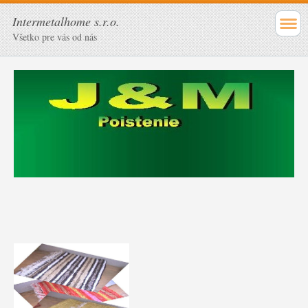
Intermetalhome s.r.o.
Všetko pre vás od nás