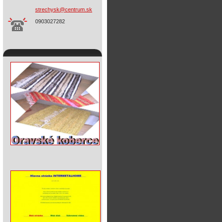
strechys
k@centru
m.sk
0903027282