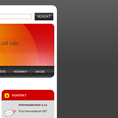
HĽADAŤ
 od nás
ÍŠTE
NOVINKY
AKCIE
KONTAKT
Intermetahomel s.r.o
Pod Havraniakom 587