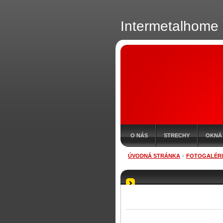
Intermetalhome s
O NÁS
STRECHY
OKNÁ
ÚVODNÁ STRÁNKA
FOTOGALÉR