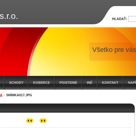
.r.o.
HĽADAŤ:
Všetko pre vás
SCHODY
KOBERCE
POISTENIE
INÉ
KONTAKT
NAP
IA
SNÍMKA017.JPG