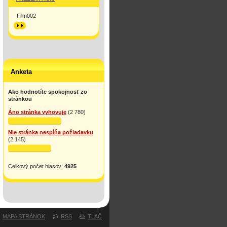
Film002
>>
Anketa
Ako hodnotíte spokojnosť zo
stránkou
Áno stránka vyhovuje
(2 780)
Nie stránka nespĺňa požiadavku
(2 145)
Celkový počet hlasov:
4925
MAPA STRÁNOK
RSS
TLAČ